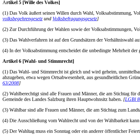
A
rtikel
5 [Wille des Volkes]
(1) Das Volk äußert seinen Willen durch Wahl, Volksabstimmung, V
volksbegehrengesetz
und
Volksbefragungsgesetz
]
(2) Zur Durchführung der Wahlen sowie der Volksabstimmungen, Volk
(3) Das Wahlverfahren ist auf den Grundsätzen der Verhältniswahl au
(4) In der Volksabstimmung entscheidet die unbedingte Mehrheit der
Artikel 6 [Wahl- und Stimmrecht]
(1) Das Wahl- und Stimmrecht ist gleich und wird geheim, unmittelbar
abzugeben, etwa wegen Ortsabwesenheit, aus gesundheitlichen Grün
63/2008
]
(2) Wahlberechtigt sind alle Frauen und Männer, die am Stichtag für d
Gemeinde des Landes Salzburg ihren Hauptwohnsitz haben.
[
LGBl 8
(3) Wählbar sind alle Frauen und Männer, die am Stichtag zum Landt
(4) Die Ausschließung vom Wahlrecht und von der Wählbarkeit kann nu
(5) Der Wahltag muss ein Sonntag oder ein anderer öffentlicher Feiert