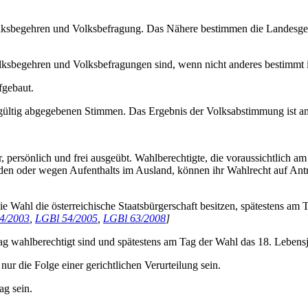
olksbegehren und Volksbefragung. Das Nähere bestimmen die Landesge
sbegehren und Volksbefragungen sind, wenn nicht anderes bestimmt i
fgebaut.
 gültig abgegebenen Stimmen. Das Ergebnis der Volksabstimmung ist amt
, persönlich und frei ausgeübt. Wahlberechtigte, die voraussichtlich 
den oder wegen Aufenthalts im Ausland, können ihr Wahlrecht auf An
ie Wahl die österreichische Staatsbürgerschaft besitzen, spätestens am
4/2003
,
LGBl 54/2005
,
LGBl 63/2008
]
ag wahlberechtigt sind und spätestens am Tag der Wahl das 18. Lebens
r die Folge einer gerichtlichen Verurteilung sein.
ag sein.