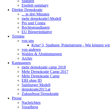
Statuten
English summary
Direkte Demokratie
... in drei Minuten
mehr demokratie!-Modell
Pro und Contra
Rechtsgrundlagen
EU Bürgerinitiative
Termine
von uns
Krise^3, Spaltung, Polarisierung - Wie können wi
von anderen
Wahlen & Abstimmungen
Archiv
Kampagnen
mehr demokratie camp 2018
Mehr Demokratie Camp 2017
Mehr Demokratie Camp
EBI ohne ID
Salzburger Modell
demokratie2013.at
Zukunftsrat Demokratie
Presse
Nachrichten
Vorarlberg