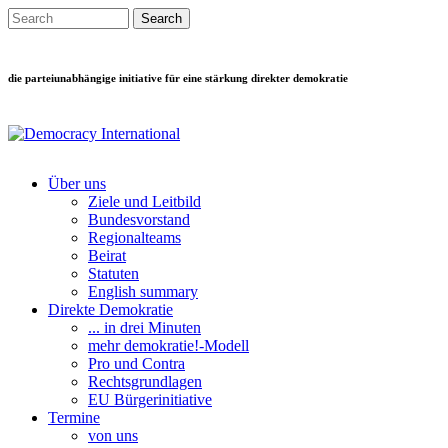
Direkt zum Inhalt
Search this site
Suchformular
die parteiunabhängige initiative für eine stärkung direkter demokratie
Über uns
Ziele und Leitbild
Main menu
Bundesvorstand
Regionalteams
Beirat
Statuten
English summary
Direkte Demokratie
... in drei Minuten
mehr demokratie!-Modell
Pro und Contra
Rechtsgrundlagen
EU Bürgerinitiative
Termine
von uns