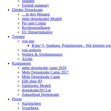
Statuten
English summary
Direkte Demokratie
... in drei Minuten
mehr demokratie!-Modell
Pro und Contra
Rechtsgrundlagen
EU Bürgerinitiative
Termine
von uns
Krise^3, Spaltung, Polarisierung - Wie können wi
von anderen
Wahlen & Abstimmungen
Archiv
Kampagnen
mehr demokratie camp 2018
Mehr Demokratie Camp 2017
Mehr Demokratie Camp
EBI ohne ID
Salzburger Modell
demokratie2013.at
Zukunftsrat Demokratie
Presse
Nachrichten
Vorarlberg