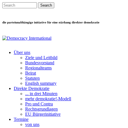
Direkt zum Inhalt
Search this site
Suchformular
die parteiunabhängige initiative für eine stärkung direkter demokratie
Über uns
Ziele und Leitbild
Main menu
Bundesvorstand
Regionalteams
Beirat
Statuten
English summary
Direkte Demokratie
... in drei Minuten
mehr demokratie!-Modell
Pro und Contra
Rechtsgrundlagen
EU Bürgerinitiative
Termine
von uns