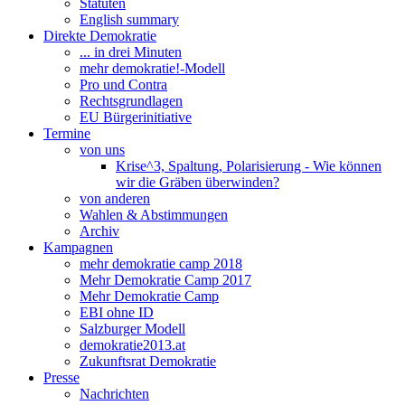
Statuten
English summary
Direkte Demokratie
... in drei Minuten
mehr demokratie!-Modell
Pro und Contra
Rechtsgrundlagen
EU Bürgerinitiative
Termine
von uns
Krise^3, Spaltung, Polarisierung - Wie können
wir die Gräben überwinden?
von anderen
Wahlen & Abstimmungen
Archiv
Kampagnen
mehr demokratie camp 2018
Mehr Demokratie Camp 2017
Mehr Demokratie Camp
EBI ohne ID
Salzburger Modell
demokratie2013.at
Zukunftsrat Demokratie
Presse
Nachrichten