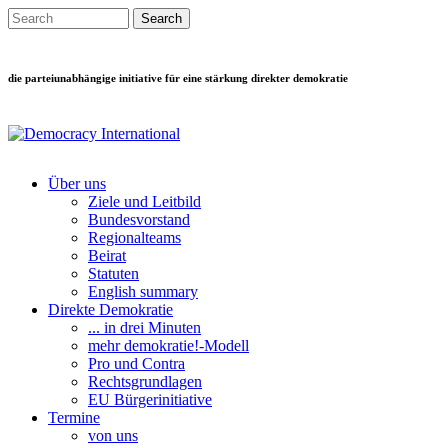
Direkt zum Inhalt
Search this site
Suchformular
die parteiunabhängige initiative für eine stärkung direkter demokratie
Über uns
Ziele und Leitbild
Main menu
Bundesvorstand
Regionalteams
Beirat
Statuten
English summary
Direkte Demokratie
... in drei Minuten
mehr demokratie!-Modell
Pro und Contra
Rechtsgrundlagen
EU Bürgerinitiative
Termine
von uns