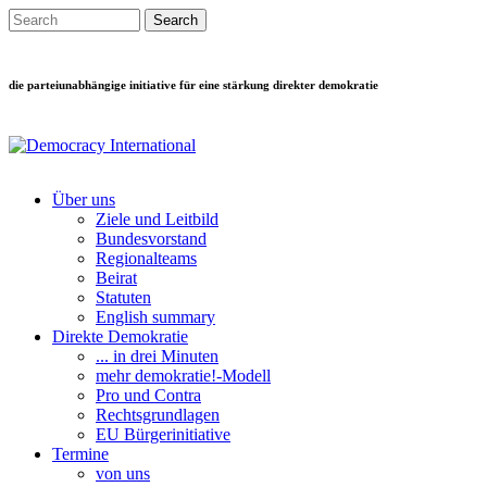
Direkt zum Inhalt
Search this site
Suchformular
die parteiunabhängige initiative für eine stärkung direkter demokratie
Über uns
Ziele und Leitbild
Main menu
Bundesvorstand
Regionalteams
Beirat
Statuten
English summary
Direkte Demokratie
... in drei Minuten
mehr demokratie!-Modell
Pro und Contra
Rechtsgrundlagen
EU Bürgerinitiative
Termine
von uns