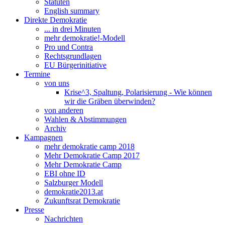
Statuten
English summary
Direkte Demokratie
... in drei Minuten
mehr demokratie!-Modell
Pro und Contra
Rechtsgrundlagen
EU Bürgerinitiative
Termine
von uns
Krise^3, Spaltung, Polarisierung - Wie können
wir die Gräben überwinden?
von anderen
Wahlen & Abstimmungen
Archiv
Kampagnen
mehr demokratie camp 2018
Mehr Demokratie Camp 2017
Mehr Demokratie Camp
EBI ohne ID
Salzburger Modell
demokratie2013.at
Zukunftsrat Demokratie
Presse
Nachrichten