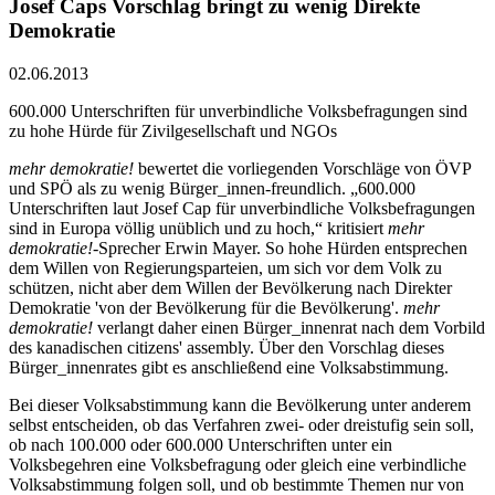
Josef Caps Vorschlag bringt zu wenig Direkte
Demokratie
02.06.2013
600.000 Unterschriften für unverbindliche Volksbefragungen sind
zu hohe Hürde für Zivilgesellschaft und NGOs
mehr demokratie!
bewertet die vorliegenden Vorschläge von ÖVP
und SPÖ als zu wenig Bürger_innen-freundlich. „600.000
Unterschriften laut Josef Cap für unverbindliche Volksbefragungen
sind in Europa völlig unüblich und zu hoch,“ kritisiert
mehr
demokratie!
-Sprecher Erwin Mayer. So hohe Hürden entsprechen
dem Willen von Regierungsparteien, um sich vor dem Volk zu
schützen, nicht aber dem Willen der Bevölkerung nach Direkter
Demokratie 'von der Bevölkerung für die Bevölkerung'.
mehr
demokratie!
verlangt daher einen Bürger_innenrat nach dem Vorbild
des kanadischen citizens' assembly. Über den Vorschlag dieses
Bürger_innenrates gibt es anschließend eine Volksabstimmung.
Bei dieser Volksabstimmung kann die Bevölkerung unter anderem
selbst entscheiden, ob das Verfahren zwei- oder dreistufig sein soll,
ob nach 100.000 oder 600.000 Unterschriften unter ein
Volksbegehren eine Volksbefragung oder gleich eine verbindliche
Volksabstimmung folgen soll, und ob bestimmte Themen nur von