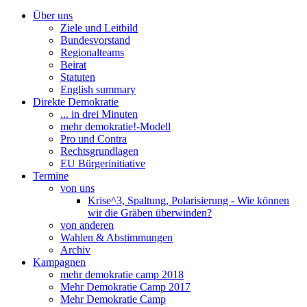
Über uns
Ziele und Leitbild
Bundesvorstand
Regionalteams
Beirat
Statuten
English summary
Direkte Demokratie
... in drei Minuten
mehr demokratie!-Modell
Pro und Contra
Rechtsgrundlagen
EU Bürgerinitiative
Termine
von uns
Krise^3, Spaltung, Polarisierung - Wie können
wir die Gräben überwinden?
von anderen
Wahlen & Abstimmungen
Archiv
Kampagnen
mehr demokratie camp 2018
Mehr Demokratie Camp 2017
Mehr Demokratie Camp