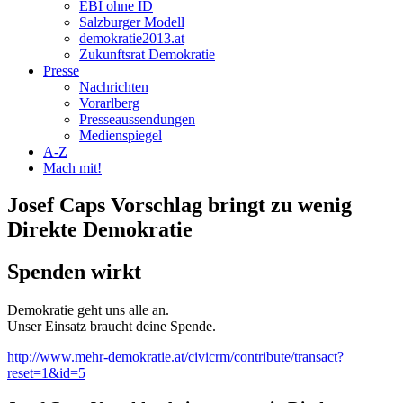
EBI ohne ID
Salzburger Modell
demokratie2013.at
Zukunftsrat Demokratie
Presse
Nachrichten
Vorarlberg
Presseaussendungen
Medienspiegel
A-Z
Mach mit!
Josef Caps Vorschlag bringt zu wenig
Direkte Demokratie
Spenden wirkt
Demokratie geht uns alle an.
Unser Einsatz braucht deine Spende.
http://www.mehr-demokratie.at/civicrm/contribute/transact?
reset=1&id=5