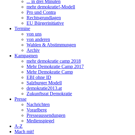
... in drei Minuten
mehr demokratie!-Modell
Pro und Contra
Rechtsgrundlagen
EU Bürgerinitiative
Termine
von uns
von anderen
Wahlen & Abstimmungen
Archiv
Kampagnen
mehr demokratie camp 2018
Mehr Demokratie Camp 2017
Mehr Demokratie Camp
EBI ohne ID
Salzburger Modell
demokratie2013.at
Zukunftsrat Demokratie
Presse
Nachrichten
Vorarlberg
Presseaussendungen
Medienspiegel
A-Z
Mach mit!