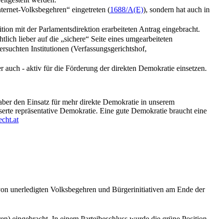
ternet-Volksbegehren“ eingetreten (
1688/A(E)
), sondern hat auch in
n mit der Parlamentsdirektion erarbeiteten Antrag eingebracht.
lich lieber auf die „sichere“ Seite eines umgearbeiteten
suchten Institutionen (Verfassungsgerichtshof,
auch - aktiv für die Förderung der direkten Demokratie einsetzen.
 aber den Einsatz für mehr direkte Demokratie in unserem
esserte repräsentative Demokratie. Eine gute Demokratie braucht eine
cht.at
von unerledigten Volksbegehren und Bürgerinitiativen am Ende der
) eingebracht. In einem Parteibeschluss wurde die grüne Position