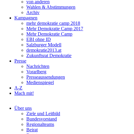
von anderen
Wahlen & Abstimmungen
Archiv
Kampagnen
mehr demokratie camp 2018
Mehr Demokratie Camp 2017
Mehr Demokratie Camp
EBI ohne ID
Salzburger Modell
demokratie2013.at
Zukunftsrat Demokratie
Presse
Nachrichten
Vorarlberg
Presseaussendungen
Medienspiegel
A-Z
Mach mit!
Über uns
Ziele und Leitbild
Bundesvorstand
Regionalteams
Beirat