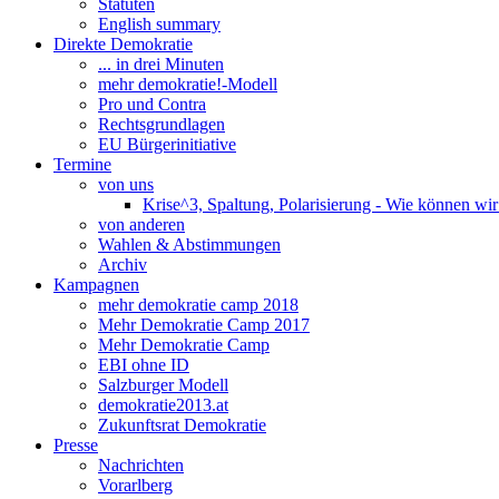
Statuten
English summary
Direkte Demokratie
... in drei Minuten
mehr demokratie!-Modell
Pro und Contra
Rechtsgrundlagen
EU Bürgerinitiative
Termine
von uns
Krise^3, Spaltung, Polarisierung - Wie können wi
von anderen
Wahlen & Abstimmungen
Archiv
Kampagnen
mehr demokratie camp 2018
Mehr Demokratie Camp 2017
Mehr Demokratie Camp
EBI ohne ID
Salzburger Modell
demokratie2013.at
Zukunftsrat Demokratie
Presse
Nachrichten
Vorarlberg