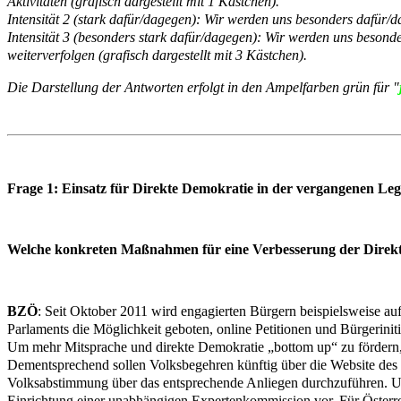
Aktivitäten (grafisch dargestellt mit 1 Kästchen).
Intensität 2 (stark dafür/dagegen)
:
Wir werden uns besonders dafür/dag
Intensität 3 (besonders stark dafür/dagegen)
:
Wir werden uns besonde
weiterverfolgen (grafisch dargestellt mit 3 Kästchen).
Die Darstellung der Antworten erfolgt in den Ampelfarben grün für "
Frage 1: Einsatz für Direkte Demokratie in der vergangenen Leg
Welche konkreten Maßnahmen für eine Verbesserung der Direkte
BZÖ
:
Seit Oktober 2011 wird engagierten Bürgern beispielsweise au
Parlaments die Möglichkeit geboten, online Petitionen und Bürgeriniti
Um mehr Mitsprache und direkte Demokratie „bottom up“ zu fördern,
Dementsprechend sollen Volksbegehren künftig über die Website des ös
Volksabstimmung über das entsprechende Anliegen durchzuführen. Um 
Einrichtung einer unabhängigen Expertenkommission vor. Für Österreic