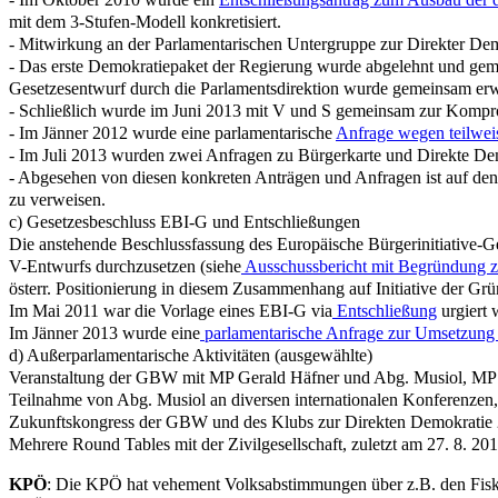
mit dem 3-Stufen-Modell konkretisiert.
- Mitwirkung an der Parlamentarischen Untergruppe zur Direkter De
- Das erste Demokratiepaket der Regierung wurde abgelehnt und gem
Gesetzesentwurf durch die Parlamentsdirektion wurde gemeinsam erw
- Schließlich wurde im Juni 2013 mit V und S gemeinsam zur Kompr
- Im Jänner 2012 wurde eine parlamentarische
Anfrage wegen teilwei
- Im Juli 2013 wurden zwei Anfragen zu Bürgerkarte und Direkte Dem
- Abgesehen von diesen konkreten Anträgen und Anfragen ist auf den
zu verweisen.
c) Gesetzesbeschluss EBI-G und Entschließungen
Die anstehende Beschlussfassung des Europäische Bürgerinitiative-G
V-Entwurfs durchzusetzen (siehe
Ausschussbericht mit Begründung
österr. Positionierung in diesem Zusammenhang auf Initiative der Grü
Im Mai 2011 war die Vorlage eines EBI-G via
Entschließung
urgiert 
Im Jänner 2013 wurde eine
parlamentarische Anfrage zur Umsetzung d
d) Außerparlamentarische Aktivitäten (ausgewählte)
Veranstaltung der GBW mit MP Gerald Häfner und Abg. Musiol, MP 
Teilnahme von Abg. Musiol an diversen internationalen Konferenzen, z.
Zukunftskongress der GBW und des Klubs zur Direkten Demokratie
Mehrere Round Tables mit der Zivilgesellschaft, zuletzt am 27. 8. 20
KPÖ
:
Die KPÖ hat vehement Volksabstimmungen über z.B. den Fiska