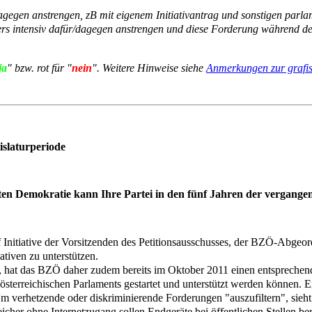
egen anstrengen, zB mit eigenem Initiativantrag und sonstigen parlame
rs intensiv dafür/dagegen anstrengen und diese Forderung während de
ja
" bzw. rot für "
nein
". Weitere Hinweise siehe
Anmerkungen zur grafis
islaturperiode
n Demokratie kann Ihre Partei in den fünf Jahren der vergangen
f Initiative der Vorsitzenden des Petitionsausschusses, der BZÖ-Abgeo
ativen zu unterstützen.
 hat das BZÖ daher zudem bereits im Oktober 2011 einen entsprechen
terreichischen Parlaments gestartet und unterstützt werden können. Er
verhetzende oder diskriminierende Forderungen "auszufiltern", sieht 
her ohne Internetzugang sollen Endgeräte bei öffentlichen Stellen bere