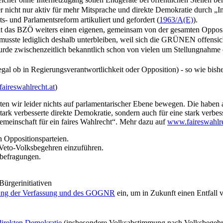
r nicht nur aktiv für mehr Mitsprache und direkte Demokratie durch „In
ts- und Parlamentsreform artikuliert und gefordert (
1963/A(E)
).
das BZÖ weiters einen eigenen, gemeinsam von der gesamten Oppositio
 musste lediglich deshalb unterbleiben, weil sich die GRÜNEN offensicht
rde zwischenzeitlich bekanntlich schon von vielen um Stellungnahme er
ob in Regierungsverantwortlichkeit oder Opposition) - so wie bisher 
aireswahlrecht.at
)
nnten wir leider nichts auf parlamentarischer Ebene bewegen. Die haben
 stark verbesserte direkte Demokratie, sondern auch für eine stark verb
sgemeinschaft für ein faires Wahlrecht“. Mehr dazu auf
www.faireswahlre
n Oppositionsparteien.
 Veto-Volksbegehren einzuführen.
befragungen.
ürgerinitiativen
ung der Verfassung und des GOGNR
ein, um in Zukunft einen Entfall 
direkten Demokratie
(insbesondere Volksabstimmung nach Volksbegehren