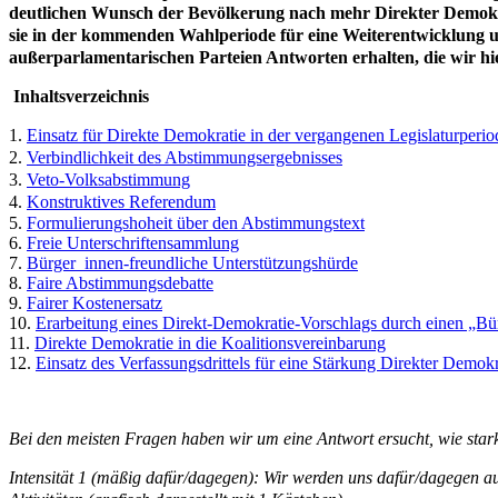
deutlichen Wunsch der Bevölkerung nach mehr Direkter Demokrat
sie in der kommenden Wahlperiode
für eine Weiterentwicklung
außerparlamentarischen Parteien Antworten erhalten, die wir hie
Inhaltsverzeichnis
1.
Einsatz für Direkte Demokratie in der vergangenen Legislaturperio
2.
Verbindlichkeit des Abstimmungsergebnisses
3.
Veto-Volksabstimmung
4.
Konstruktives Referendum
5.
Formulierungshoheit über den Abstimmungstext
6.
Freie Unterschriftensammlung
7.
Bürger_innen-freundliche Unterstützungshürde
8.
Faire Abstimmungsdebatte
9.
Fairer Kostenersatz
10.
Erarbeitung eines Direkt-Demokratie-Vorschlags durch einen „Bü
11.
Direkte Demokratie in die Koalitionsvereinbarung
12.
Einsatz des Verfassungsdrittels für eine Stärkung Direkter Demokr
Bei den meisten Fragen haben wir um eine Antwort ersucht, wie stark 
Intensität 1 (mäßig dafür/dagegen)
:
Wir werden uns dafür/dagegen a