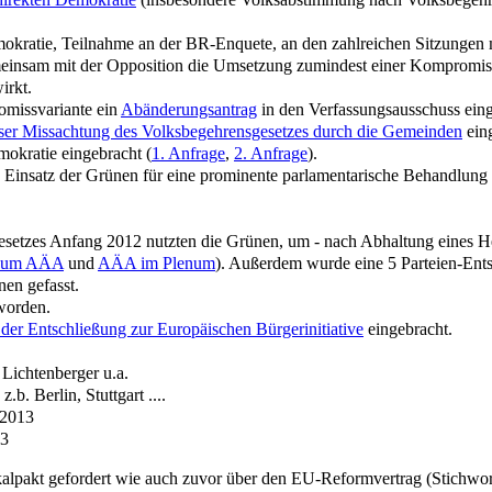
mokratie, Teilnahme an der BR-Enquete, an den zahlreichen Sitzungen
einsam mit der Opposition die Umsetzung zumindest einer Kompromiss
irkt.
omissvariante ein
Abänderungsantrag
in den Verfassungsausschuss eing
ser Missachtung des Volksbegehrensgesetzes durch die Gemeinden
eing
okratie eingebracht (
1. Anfrage
,
2. Anfrage
).
 Einsatz der Grünen für eine prominente parlamentarische Behandlung
esetzes Anfang 2012 nutzten die Grünen, um - nach Abhaltung eines H
 zum AÄA
und
AÄA im Plenum
). Außerdem wurde eine 5 Parteien-Ent
nen gefasst.
worden.
er Entschließung zur Europäischen Bürgerinitiative
eingebracht.
Lichtenberger u.a.
b. Berlin, Stuttgart ....
 2013
13
lpakt gefordert wie auch zuvor über den EU-Reformvertrag (Stichwo