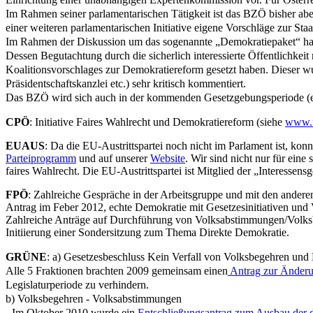
Im Rahmen seiner parlamentarischen Tätigkeit ist das BZÖ bisher abe
einer weiteren parlamentarischen Initiative eigene Vorschläge zur Staa
Im Rahmen der Diskussion um das sogenannte „Demokratiepaket“ hat 
Dessen Begutachtung durch die sicherlich interessierte Öffentlichkeit
Koalitionsvorschlages zur Demokratiereform gesetzt haben. Dieser wu
Präsidentschaftskanzlei etc.) sehr kritisch kommentiert.
Das BZÖ wird sich auch in der kommenden Gesetzgebungsperiode (egal 
CPÖ
: Initiative Faires Wahlrecht und Demokratiereform (siehe
www.f
EUAUS
: Da die EU-Austrittspartei noch nicht im Parlament ist, ko
Parteiprogramm
und auf unserer
Website
. Wir sind nicht nur für eine
faires Wahlrecht. Die EU-Austrittspartei ist Mitglied der „Interessen
FPÖ
: Zahlreiche Gespräche in der Arbeitsgruppe und mit den andere
Antrag im Feber 2012, echte Demokratie mit Gesetzesinitiativen und
Zahlreiche Anträge auf Durchführung von Volksabstimmungen/Volks
Initiierung einer Sondersitzung zum Thema Direkte Demokratie.
GRÜNE
:
a) Gesetzesbeschluss Kein Verfall von Volksbegehren und B
Alle 5 Fraktionen brachten 2009 gemeinsam einen
Antrag zur Änder
Legislaturperiode zu verhindern.
b) Volksbegehren - Volksabstimmungen
- Im Oktober 2010 wurde ein
Entschließungsantrag zum Ausbau der 