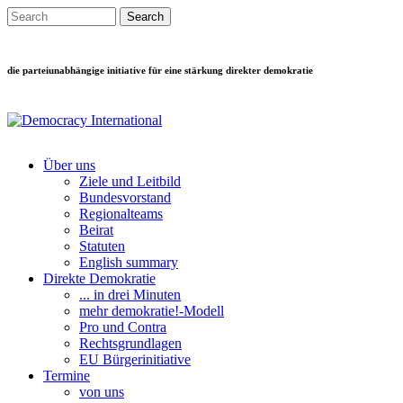
Direkt zum Inhalt
Search this site
Suchformular
die parteiunabhängige initiative für eine stärkung direkter demokratie
Über uns
Ziele und Leitbild
Main menu
Bundesvorstand
Regionalteams
Beirat
Statuten
English summary
Direkte Demokratie
... in drei Minuten
mehr demokratie!-Modell
Pro und Contra
Rechtsgrundlagen
EU Bürgerinitiative
Termine
von uns