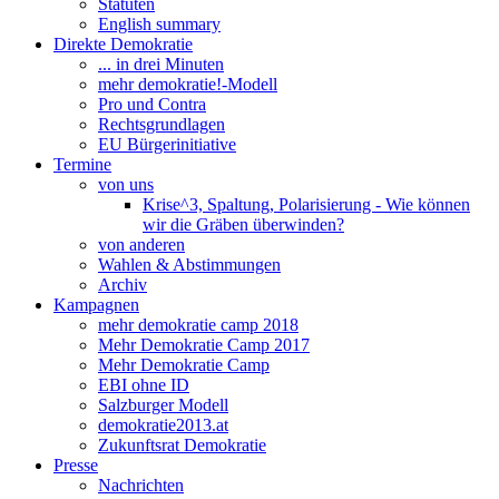
Statuten
English summary
Direkte Demokratie
... in drei Minuten
mehr demokratie!-Modell
Pro und Contra
Rechtsgrundlagen
EU Bürgerinitiative
Termine
von uns
Krise^3, Spaltung, Polarisierung - Wie können
wir die Gräben überwinden?
von anderen
Wahlen & Abstimmungen
Archiv
Kampagnen
mehr demokratie camp 2018
Mehr Demokratie Camp 2017
Mehr Demokratie Camp
EBI ohne ID
Salzburger Modell
demokratie2013.at
Zukunftsrat Demokratie
Presse
Nachrichten