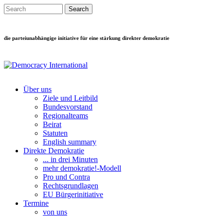
Direkt zum Inhalt
Search this site
Suchformular
die parteiunabhängige initiative für eine stärkung direkter demokratie
Über uns
Ziele und Leitbild
Main menu
Bundesvorstand
Regionalteams
Beirat
Statuten
English summary
Direkte Demokratie
... in drei Minuten
mehr demokratie!-Modell
Pro und Contra
Rechtsgrundlagen
EU Bürgerinitiative
Termine
von uns