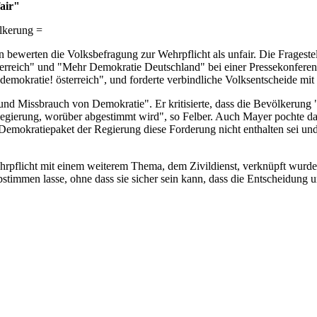
air"
ölkerung =
n bewerten die Volksbefragung zur Wehrpflicht als unfair. Die Fragest
österreich" und "Mehr Demokratie Deutschland" bei einer Pressekonfere
mokratie! österreich", und forderte verbindliche Volksentscheide mit I
und Missbrauch von Demokratie". Er kritisierte, dass die Bevölkerung 
 Regierung, worüber abgestimmt wird", so Felber. Auch Mayer pochte d
n Demokratiepaket der Regierung diese Forderung nicht enthalten sei u
 Wehrpflicht mit einem weiterem Thema, dem Zivildienst, verknüpft wurd
immen lasse, ohne dass sie sicher sein kann, dass die Entscheidung 