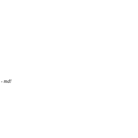
 - md!