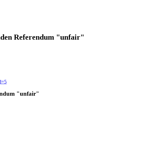
anden Referendum "unfair"
id=5
rendum "unfair"