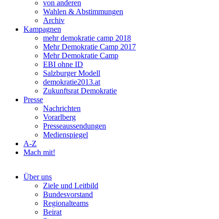
von anderen
Wahlen & Abstimmungen
Archiv
Kampagnen
mehr demokratie camp 2018
Mehr Demokratie Camp 2017
Mehr Demokratie Camp
EBI ohne ID
Salzburger Modell
demokratie2013.at
Zukunftsrat Demokratie
Presse
Nachrichten
Vorarlberg
Presseaussendungen
Medienspiegel
A-Z
Mach mit!
Über uns
Ziele und Leitbild
Bundesvorstand
Regionalteams
Beirat