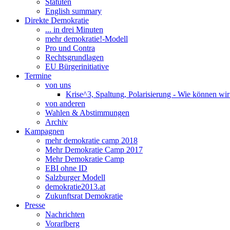
Statuten
English summary
Direkte Demokratie
... in drei Minuten
mehr demokratie!-Modell
Pro und Contra
Rechtsgrundlagen
EU Bürgerinitiative
Termine
von uns
Krise^3, Spaltung, Polarisierung - Wie können wi
von anderen
Wahlen & Abstimmungen
Archiv
Kampagnen
mehr demokratie camp 2018
Mehr Demokratie Camp 2017
Mehr Demokratie Camp
EBI ohne ID
Salzburger Modell
demokratie2013.at
Zukunftsrat Demokratie
Presse
Nachrichten
Vorarlberg