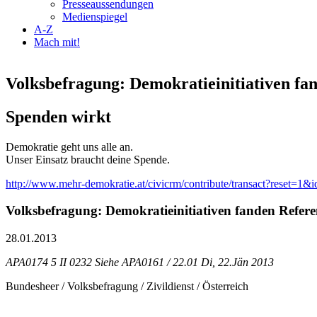
Presseaussendungen
Medienspiegel
A-Z
Mach mit!
Volksbefragung: Demokratieinitiativen f
Spenden wirkt
Demokratie geht uns alle an.
Unser Einsatz braucht deine Spende.
http://www.mehr-demokratie.at/civicrm/contribute/transact?reset=1&
Volksbefragung: Demokratieinitiativen fanden Refe
28.01.2013
APA0174 5 II 0232 Siehe APA0161 / 22.01 Di, 22.Jän 2013
Bundesheer / Volksbefragung / Zivildienst / Österreich