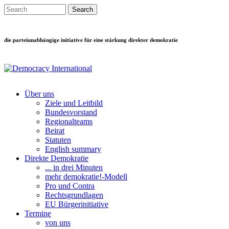
Direkt zum Inhalt
Search this site
Suchformular
die parteiunabhängige initiative für eine stärkung direkter demokratie
Über uns
Ziele und Leitbild
Main menu
Bundesvorstand
Regionalteams
Beirat
Statuten
English summary
Direkte Demokratie
... in drei Minuten
mehr demokratie!-Modell
Pro und Contra
Rechtsgrundlagen
EU Bürgerinitiative
Termine
von uns