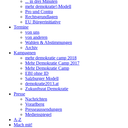
... in drei Minuten
mehr demokratie!-Modell
Pro und Contra
Rechtsgrundlagen
EU Bürgerinitiative
Termine
von uns
von anderen
Wahlen & Abstimmungen
Archiv
Kampagnen
mehr demokratie camp 2018
Mehr Demokratie Camp 2017
Mehr Demokratie Camp
EBI ohne ID
Salzburger Modell
demokratie2013.at
Zukunftsrat Demokratie
Presse
Nachrichten
Vorarlberg
Presseaussendungen
Medienspiegel
A-Z
Mach mit!