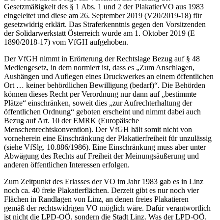
Gesetzmäßigkeit des § 1 Abs. 1 und 2 der PlakatierVO aus 1983
eingeleitet und diese am 26. September 2019 (V20/2019-18) für
gesetzwidrig erklärt. Das Straferkenntnis gegen den Vorsitzenden
der Solidarwerkstatt Österreich wurde am 1. Oktober 2019 (E
1890/2018-17) vom VfGH aufgehoben.
Der VfGH nimmt in Erörterung der Rechtslage Bezug auf § 48
Mediengesetz, in dem normiert ist, dass es „Zum Anschlagen,
Aushängen und Auflegen eines Druckwerkes an einem öffentlichen
Ort … keiner behördlichen Bewilligung (bedarf)“. Die Behörden
können dieses Recht per Verordnung nur dann auf „bestimmte
Plätze“ einschränken, soweit dies „zur Aufrechterhaltung der
öffentlichen Ordnung“ geboten erscheint und nimmt dabei auch
Bezug auf Art. 10 der EMRK (Europäische
Menschenrechtskonvention). Der VfGH hält somit nicht von
vorneherein eine Einschränkung der Plakatierfreiheit für unzulässig
(siehe VfSlg. 10.886/1986). Eine Einschränkung muss aber unter
Abwägung des Rechts auf Freiheit der Meinungsäußerung und
anderen öffentlichen Interessen erfolgen.
Zum Zeitpunkt des Erlasses der VO im Jahr 1983 gab es in Linz
noch ca. 40 freie Plakatierflächen. Derzeit gibt es nur noch vier
Flächen in Randlagen von Linz, an denen freies Plakatieren
gemäß der rechtswidrigen VO möglich wäre. Dafür verantwortlich
ist nicht die LPD-OÖ, sondern die Stadt Linz. Was der LPD-OÖ,