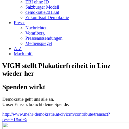
EBI ohne ID
Salzburger Modell
demokratie2013.at
Zukunftsrat Demokratie
Presse
Nachrichten
Vorarlberg
Presseaussendungen
Medienspiegel
A-Z
Mach mit!
VfGH stellt Plakatierfreiheit in Linz
wieder her
Spenden wirkt
Demokratie geht uns alle an.
Unser Einsatz braucht deine Spende.
http://www.mehr-demokratie.at/civicrm/contribute/transact?
reset=1&id=5