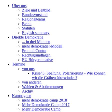
Über uns
Ziele und Leitbild
Bundesvorstand
Regionalteams
Beirat
Statuten
English summary
Direkte Demokratie
... in drei Minuten
mehr demokratie!-Modell
Pro und Contra
Rechtsgrundlagen
EU Bürgerinitiative
Termine
von uns
Krise^3, Spaltung, Polarisierung - Wie können
wir die Gräben überwinden?
von anderen
Wahlen & Abstimmungen
Archiv
Kampagnen
mehr demokratie camp 2018
Mehr Demokratie Camp 2017
Mehr Demokratie Camp