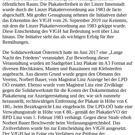
öffentlichen Raum. Die Plakatierfreiheit in der Linzer Innenstadt
wurde durch die Linzer Plakatierverordnung aus 1983 de facto
abgeschafft. Mit großer Genugtuung nehmen die Initiativen daher
das Erkenntnis des VfGH vom 26. September 2019 zur Kenntnis,
mit dem die Linzer Plakatierverordnung aus 1983 gekippt wurde.
Diese Entscheidung des VfGH hat Bedeutung weit über Linz
hinaus. Die Initiative sieht das als wichtigen Erfolg für ihre
Bemühungen.
Die Solidarwerkstatt Österreich hatte im Juni 2017 eine „Lange
Nacht des Friedens“ veranstaltet. Zur Bewerbung dieser
Veranstaltung wurden im Stadtgebiet Linz Plakate im A3 Format auf
diversen Blechkästen, Masten und Bauzäunen mit Klebstreifen
angebracht. Aus diesem Grund wurde gegen den Obmann des
Vereins, Norbert Bauer, vom Magistrat Linz Anzeige bei der LPD
OÖ erstattet. Ebenso wurde vom Magistrat Linz eine Zivilklage
gegen die Solidarwerkstatt für die Kosten der Dokumentation der
Plakatierung zur Anzeigeerstattung und der, wie sich nunmehr
herausstellt, rechtswidrigen Entfernung der Plakate in Höhe von €
180,- beim Bezirksgericht Linz eingebracht. Die LPD-OÖ hatte eine
Verwaltungsstrafe in Höhe von € 80,- gemäß der PlakatierVO der
BPD Linz vom 1. Februar 1983 verhängt. Gegen diese Strafe erhob
Norbert Bauer Beschwerde beim Verfassungsgerichtshof. Das
Zivilverfahren wurde bis zur Entscheidung des VfGH ausgesetzt.
Der VfGH hat in Folge ein Verfahren zur Prüfung der