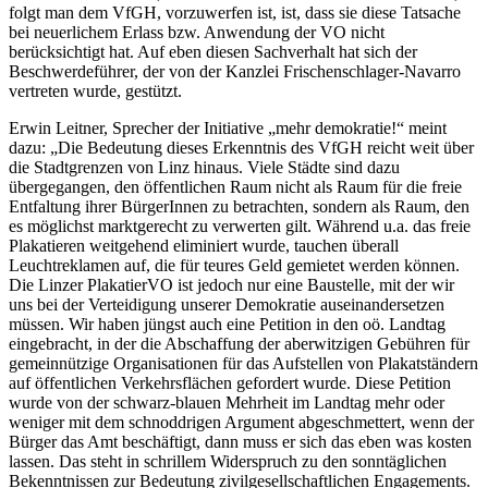
folgt man dem VfGH, vorzuwerfen ist, ist, dass sie diese Tatsache
bei neuerlichem Erlass bzw. Anwendung der VO nicht
berücksichtigt hat. Auf eben diesen Sachverhalt hat sich der
Beschwerdeführer, der von der Kanzlei Frischenschlager-Navarro
vertreten wurde, gestützt.
Erwin Leitner, Sprecher der Initiative „mehr demokratie!“ meint
dazu: „Die Bedeutung dieses Erkenntnis des VfGH reicht weit über
die Stadtgrenzen von Linz hinaus. Viele Städte sind dazu
übergegangen, den öffentlichen Raum nicht als Raum für die freie
Entfaltung ihrer BürgerInnen zu betrachten, sondern als Raum, den
es möglichst marktgerecht zu verwerten gilt. Während u.a. das freie
Plakatieren weitgehend eliminiert wurde, tauchen überall
Leuchtreklamen auf, die für teures Geld gemietet werden können.
Die Linzer PlakatierVO ist jedoch nur eine Baustelle, mit der wir
uns bei der Verteidigung unserer Demokratie auseinandersetzen
müssen. Wir haben jüngst auch eine Petition in den oö. Landtag
eingebracht, in der die Abschaffung der aberwitzigen Gebühren für
gemeinnützige Organisationen für das Aufstellen von Plakatständern
auf öffentlichen Verkehrsflächen gefordert wurde. Diese Petition
wurde von der schwarz-blauen Mehrheit im Landtag mehr oder
weniger mit dem schnoddrigen Argument abgeschmettert, wenn der
Bürger das Amt beschäftigt, dann muss er sich das eben was kosten
lassen. Das steht in schrillem Widerspruch zu den sonntäglichen
Bekenntnissen zur Bedeutung zivilgesellschaftlichen Engagements.