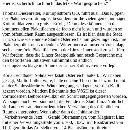
Hier ist sicherlich noch nicht das letzte Wort gesprochen.“
Thomas Diesenreiter, Kulturplattform OÖ, führt aus: „Das Kippen
der Plakatierverordnung ist besonders für die vielen gemeinnützigen
Kulturinitiativen ein großer Erfolg. Denn diese können sich die
kommerziellen Plakatflächen de facto nicht leisten und wurden so
vom öffentlichen Raum ausgeschlossen. Es ist klar, dass die Stadt
Linz so wie viele andere Städte Österreichs nun gezwungen ist, ihre
Plakatierpolitik neu zu denken. Wir erinnern an unseren Vorschlag,
sechs neue freie Plakatflächen in der Linzer Innenstadt zu schaffen.
Wir fordern, dass die Linzer Stadtpolitik nun rasch Gespräche mit
den betroffenen Initiativen aufnimmt und endlich
Lösungsvorschläge im Sinne der Linzer Kulturvereine vorlegt.
Boris Lechthaler, Solidarwerkstatt Österreich, äußert: „Wir haben
gesagt, Martin Luther wäre, hätte er seine Thesen in Linz und nicht
an der Schlosskirche zu Wittenberg angeschlagen, vor den Kadi
gezerrt worden. Mit dem Erkenntnis des VfGH ist dieser
vormodernen Behördenwillkür ein Schritt entgegengetreten worden.
Wir sagen auch: wir sind nicht die Feinde der Stadt Linz. Natürlich
sind auch wir an einer ordentlichen Verwaltung des öffentlichen
Raumes interessiert. Wenn aber dann der Initiator der
„Verkehrswende Jetzt!“, Gerald Oberansmayr, vom Magistrat Linz
mit einer Verwaltungsstrafe von € 700,-, bzw. mit Ersatzarrest von
11 Tagen für das Aufstellen von 14 Plakatständern für eine