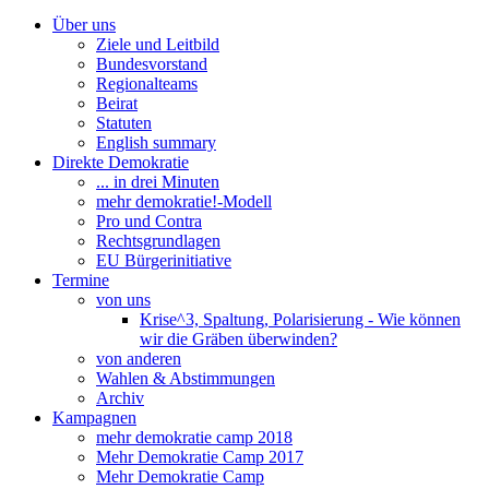
Über uns
Ziele und Leitbild
Bundesvorstand
Regionalteams
Beirat
Statuten
English summary
Direkte Demokratie
... in drei Minuten
mehr demokratie!-Modell
Pro und Contra
Rechtsgrundlagen
EU Bürgerinitiative
Termine
von uns
Krise^3, Spaltung, Polarisierung - Wie können
wir die Gräben überwinden?
von anderen
Wahlen & Abstimmungen
Archiv
Kampagnen
mehr demokratie camp 2018
Mehr Demokratie Camp 2017
Mehr Demokratie Camp