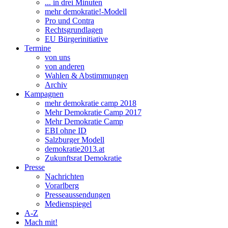
... in drei Minuten
mehr demokratie!-Modell
Pro und Contra
Rechtsgrundlagen
EU Bürgerinitiative
Termine
von uns
von anderen
Wahlen & Abstimmungen
Archiv
Kampagnen
mehr demokratie camp 2018
Mehr Demokratie Camp 2017
Mehr Demokratie Camp
EBI ohne ID
Salzburger Modell
demokratie2013.at
Zukunftsrat Demokratie
Presse
Nachrichten
Vorarlberg
Presseaussendungen
Medienspiegel
A-Z
Mach mit!