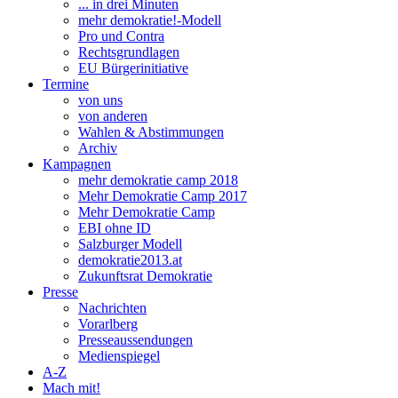
... in drei Minuten
mehr demokratie!-Modell
Pro und Contra
Rechtsgrundlagen
EU Bürgerinitiative
Termine
von uns
von anderen
Wahlen & Abstimmungen
Archiv
Kampagnen
mehr demokratie camp 2018
Mehr Demokratie Camp 2017
Mehr Demokratie Camp
EBI ohne ID
Salzburger Modell
demokratie2013.at
Zukunftsrat Demokratie
Presse
Nachrichten
Vorarlberg
Presseaussendungen
Medienspiegel
A-Z
Mach mit!