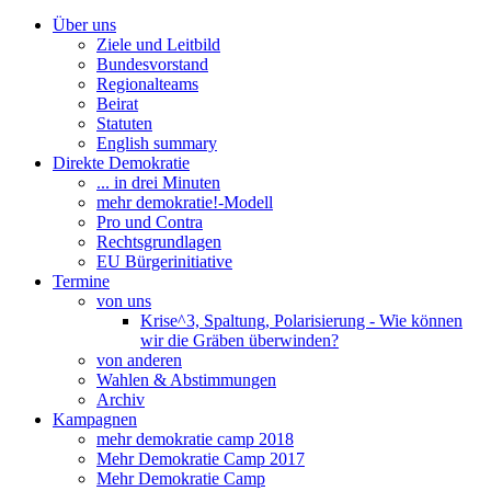
Über uns
Ziele und Leitbild
Bundesvorstand
Regionalteams
Beirat
Statuten
English summary
Direkte Demokratie
... in drei Minuten
mehr demokratie!-Modell
Pro und Contra
Rechtsgrundlagen
EU Bürgerinitiative
Termine
von uns
Krise^3, Spaltung, Polarisierung - Wie können
wir die Gräben überwinden?
von anderen
Wahlen & Abstimmungen
Archiv
Kampagnen
mehr demokratie camp 2018
Mehr Demokratie Camp 2017
Mehr Demokratie Camp