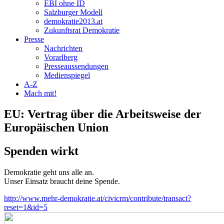
EBI ohne ID
Salzburger Modell
demokratie2013.at
Zukunftsrat Demokratie
Presse
Nachrichten
Vorarlberg
Presseaussendungen
Medienspiegel
A-Z
Mach mit!
EU: Vertrag über die Arbeitsweise der
Europäischen Union
Spenden wirkt
Demokratie geht uns alle an.
Unser Einsatz braucht deine Spende.
http://www.mehr-demokratie.at/civicrm/contribute/transact?
reset=1&id=5