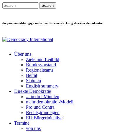
Direkt zum Inhalt
Search this site
Suchformular
die parteiunabhängige initiative für eine stärkung direkter demokratie
Über uns
Ziele und Leitbild
Main menu
Bundesvorstand
Regionalteams
Beirat
Statuten
English summary
Direkte Demokratie
... in drei Minuten
mehr demokratie!-Modell
Pro und Contra
Rechtsgrundlagen
EU Bürgerinitiative
Termine
von uns