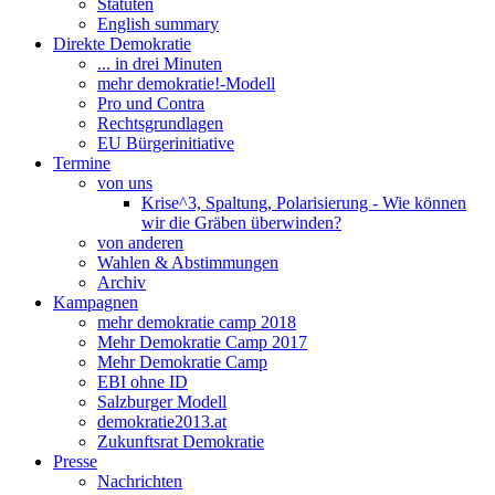
Statuten
English summary
Direkte Demokratie
... in drei Minuten
mehr demokratie!-Modell
Pro und Contra
Rechtsgrundlagen
EU Bürgerinitiative
Termine
von uns
Krise^3, Spaltung, Polarisierung - Wie können
wir die Gräben überwinden?
von anderen
Wahlen & Abstimmungen
Archiv
Kampagnen
mehr demokratie camp 2018
Mehr Demokratie Camp 2017
Mehr Demokratie Camp
EBI ohne ID
Salzburger Modell
demokratie2013.at
Zukunftsrat Demokratie
Presse
Nachrichten