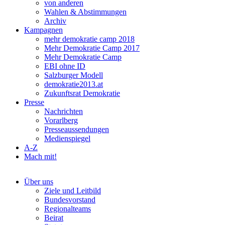
von anderen
Wahlen & Abstimmungen
Archiv
Kampagnen
mehr demokratie camp 2018
Mehr Demokratie Camp 2017
Mehr Demokratie Camp
EBI ohne ID
Salzburger Modell
demokratie2013.at
Zukunftsrat Demokratie
Presse
Nachrichten
Vorarlberg
Presseaussendungen
Medienspiegel
A-Z
Mach mit!
Über uns
Ziele und Leitbild
Bundesvorstand
Regionalteams
Beirat