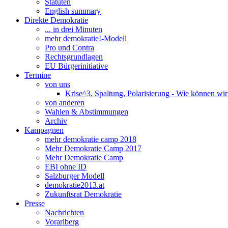
Statuten
English summary
Direkte Demokratie
... in drei Minuten
mehr demokratie!-Modell
Pro und Contra
Rechtsgrundlagen
EU Bürgerinitiative
Termine
von uns
Krise^3, Spaltung, Polarisierung - Wie können wi
von anderen
Wahlen & Abstimmungen
Archiv
Kampagnen
mehr demokratie camp 2018
Mehr Demokratie Camp 2017
Mehr Demokratie Camp
EBI ohne ID
Salzburger Modell
demokratie2013.at
Zukunftsrat Demokratie
Presse
Nachrichten
Vorarlberg