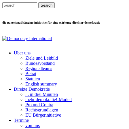
Direkt zum Inhalt
Search this site
Suchformular
die parteiunabhängige initiative für eine stärkung direkter demokratie
Über uns
Ziele und Leitbild
Main menu
Bundesvorstand
Regionalteams
Beirat
Statuten
English summary
Direkte Demokratie
... in drei Minuten
mehr demokratie!-Modell
Pro und Contra
Rechtsgrundlagen
EU Bürgerinitiative
Termine
von uns