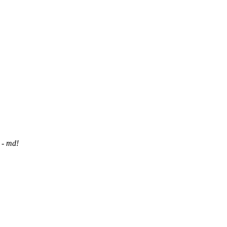
 - md!