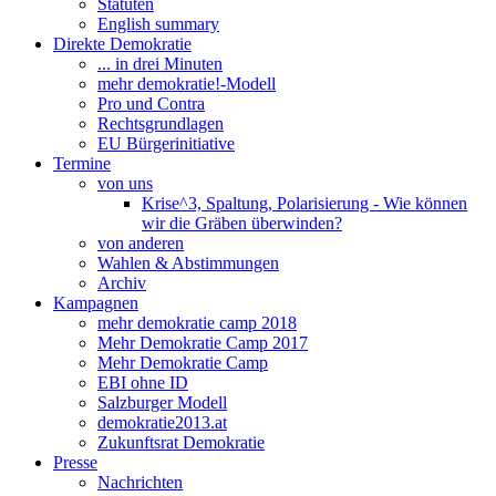
Statuten
English summary
Direkte Demokratie
... in drei Minuten
mehr demokratie!-Modell
Pro und Contra
Rechtsgrundlagen
EU Bürgerinitiative
Termine
von uns
Krise^3, Spaltung, Polarisierung - Wie können
wir die Gräben überwinden?
von anderen
Wahlen & Abstimmungen
Archiv
Kampagnen
mehr demokratie camp 2018
Mehr Demokratie Camp 2017
Mehr Demokratie Camp
EBI ohne ID
Salzburger Modell
demokratie2013.at
Zukunftsrat Demokratie
Presse
Nachrichten