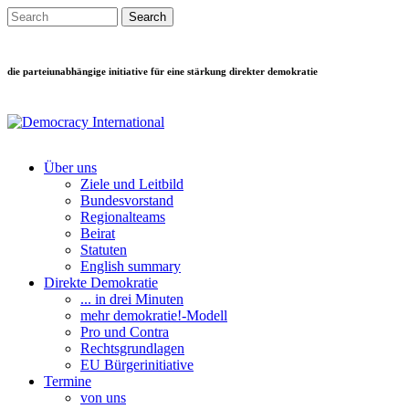
Direkt zum Inhalt
Search this site
Suchformular
die parteiunabhängige initiative für eine stärkung direkter demokratie
Über uns
Ziele und Leitbild
Main menu
Bundesvorstand
Regionalteams
Beirat
Statuten
English summary
Direkte Demokratie
... in drei Minuten
mehr demokratie!-Modell
Pro und Contra
Rechtsgrundlagen
EU Bürgerinitiative
Termine
von uns