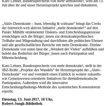
Karo Lehner, Bundessprecherin von
mehr demokratie!
, wird am 13.
Juli über ihr und unser Herzensprojekt sprechen und diskutieren.
„Aktiv-Demokratie – bunt, lebendig & wirksam“ bringt das Credo
der österreich-weit aktiven Initiative „mehr demokratie!“ auf den
Punkt: Mithilfe strukturierter Diskurs- und Entscheidungsprozesse
ermächtigen sich die Bürger_innen zur demokratiepolitischen
Teilhabe und Mitgestaltung und durchfluten alle politischen Ebenen
und alle gesellschaftlichen Bereiche mit mehr Demokratie. Direkte
Demokratie von unten lässt die „Weisheit der Vielen“ aufblühen und
belebt das Bedürfnis der Bürger_innen nach Partizipation und
Mitentscheidung.
Karo Lehner, Bundessprecherin von mehr demokratie!, stellt in der
JBZ-Reihe „Projekte des Wandels“ ihr Herzensprojekt der „Aktiv-
Demokratie“ vor und vermittelt einen Einblick in weitere zukunfts-
wie Gemeinwesen-orientierte Initiativen für direktdemokratische
Partizipation. Außerdem wird die innovative
Entscheidungsfindungs-Methode des systemischen Konsensierens
erprobt.
Dienstag, 13. Juni 2017, 18 Uhr,
Robert-Jungk-Bibliothek