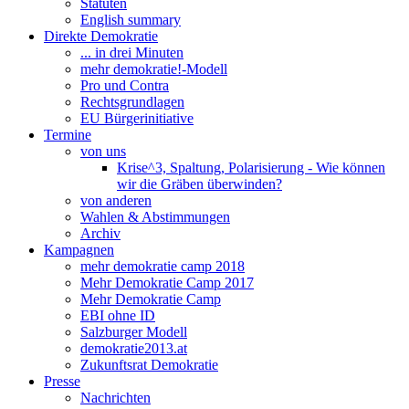
Statuten
English summary
Direkte Demokratie
... in drei Minuten
mehr demokratie!-Modell
Pro und Contra
Rechtsgrundlagen
EU Bürgerinitiative
Termine
von uns
Krise^3, Spaltung, Polarisierung - Wie können
wir die Gräben überwinden?
von anderen
Wahlen & Abstimmungen
Archiv
Kampagnen
mehr demokratie camp 2018
Mehr Demokratie Camp 2017
Mehr Demokratie Camp
EBI ohne ID
Salzburger Modell
demokratie2013.at
Zukunftsrat Demokratie
Presse
Nachrichten