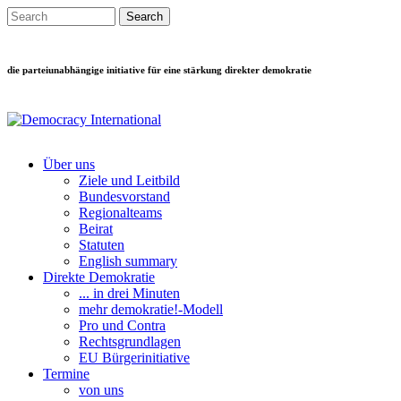
Direkt zum Inhalt
Search this site
Suchformular
die parteiunabhängige initiative für eine stärkung direkter demokratie
Über uns
Ziele und Leitbild
Main menu
Bundesvorstand
Regionalteams
Beirat
Statuten
English summary
Direkte Demokratie
... in drei Minuten
mehr demokratie!-Modell
Pro und Contra
Rechtsgrundlagen
EU Bürgerinitiative
Termine
von uns