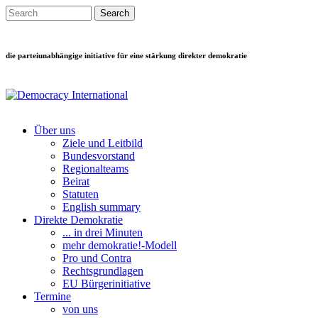
Direkt zum Inhalt
Search this site
Suchformular
die parteiunabhängige initiative für eine stärkung direkter demokratie
Über uns
Ziele und Leitbild
Main menu
Bundesvorstand
Regionalteams
Beirat
Statuten
English summary
Direkte Demokratie
... in drei Minuten
mehr demokratie!-Modell
Pro und Contra
Rechtsgrundlagen
EU Bürgerinitiative
Termine
von uns