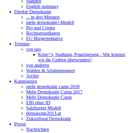
Statuten
English summary
Direkte Demokratie
... in drei Minuten
mehr demokratie!-Modell
Pro und Contra
Rechtsgrundlagen
EU Bürgerinitiative
Termine
von uns
Krise^3, Spaltung, Polarisierung - Wie können
wir die Gräben überwinden?
von anderen
Wahlen & Abstimmungen
Archiv
Kampagnen
mehr demokratie camp 2018
Mehr Demokratie Camp 2017
Mehr Demokratie Camp
EBI ohne ID
Salzburger Modell
demokratie2013.at
Zukunftsrat Demokratie
Presse
Nachrichten