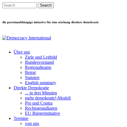
Direkt zum Inhalt
Search this site
Suchformular
die parteiunabhängige initiative für eine stärkung direkter demokratie
Über uns
Ziele und Leitbild
Main menu
Bundesvorstand
Regionalteams
Beirat
Statuten
English summary
Direkte Demokratie
... in drei Minuten
mehr demokratie!-Modell
Pro und Contra
Rechtsgrundlagen
EU Bürgerinitiative
Termine
von uns