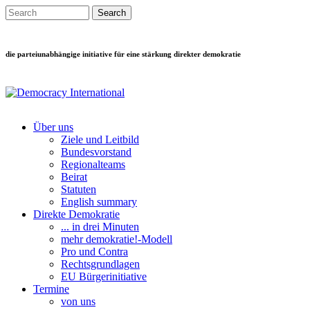
Direkt zum Inhalt
Search this site
Suchformular
die parteiunabhängige initiative für eine stärkung direkter demokratie
Über uns
Ziele und Leitbild
Main menu
Bundesvorstand
Regionalteams
Beirat
Statuten
English summary
Direkte Demokratie
... in drei Minuten
mehr demokratie!-Modell
Pro und Contra
Rechtsgrundlagen
EU Bürgerinitiative
Termine
von uns