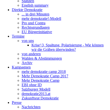
Statuten
English summary
Direkte Demokratie
... in drei Minuten
mehr demokratie!-Modell
Pro und Contra
Rechtsgrundlagen
EU Bürgerinitiative
Termine
von uns
Krise^3, Spaltung, Polarisierung - Wie können
wir die Gräben überwinden?
von anderen
Wahlen & Abstimmungen
Archiv
Kampagnen
mehr demokratie camp 2018
Mehr Demokratie Camp 2017
Mehr Demokratie Camp
EBI ohne ID
Salzburger Modell
demokratie2013.at
Zukunftsrat Demokratie
Presse
Nachrichten