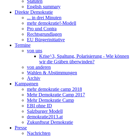
Statuten
English summary
Direkte Demokratie
... in drei Minuten
mehr demokratie!-Modell
Pro und Contra
Rechtsgrundlagen
EU Bürgerinitiative
Termine
von uns
Krise^3, Spaltung, Polarisierung - Wie können
wir die Gräben überwinden?
von anderen
Wahlen & Abstimmungen
Archiv
Kampagnen
mehr demokratie camp 2018
Mehr Demokratie Camp 2017
Mehr Demokratie Camp
EBI ohne ID
Salzburger Modell
demokratie2013.at
Zukunftsrat Demokratie
Presse
Nachrichten