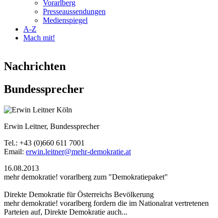
Vorarlberg
Presseaussendungen
Medienspiegel
A-Z
Mach mit!
Nachrichten
Bundessprecher
2013-05-04_erwin_leitner_koeln.jpg
Erwin Leitner, Bundessprecher
Tel.: +43 (0)660 611 7001
Email:
erwin.leitner@mehr-demokratie.at
16.08.2013
mehr demokratie! vorarlberg zum "Demokratiepaket"
Direkte Demokratie für Österreichs Bevölkerung
mehr demokratie! vorarlberg fordern die im Nationalrat vertretenen
Parteien auf, Direkte Demokratie auch...