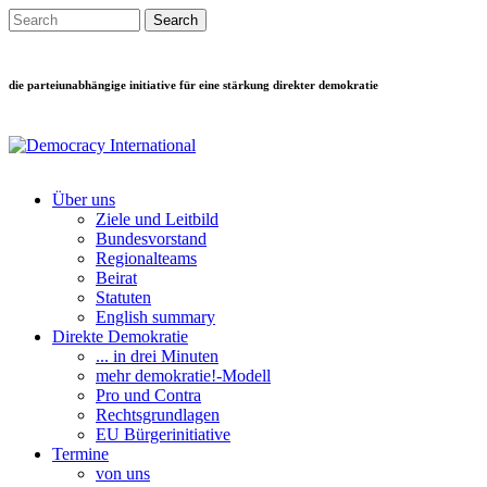
Direkt zum Inhalt
Search this site
Suchformular
die parteiunabhängige initiative für eine stärkung direkter demokratie
Über uns
Ziele und Leitbild
Main menu
Bundesvorstand
Regionalteams
Beirat
Statuten
English summary
Direkte Demokratie
... in drei Minuten
mehr demokratie!-Modell
Pro und Contra
Rechtsgrundlagen
EU Bürgerinitiative
Termine
von uns