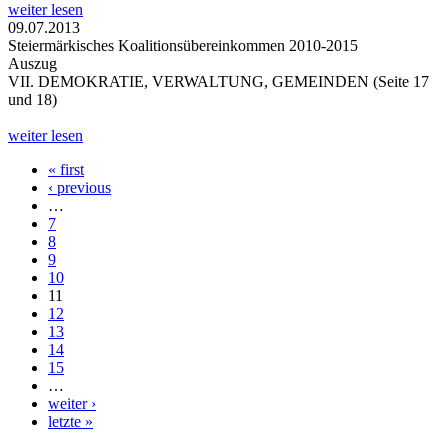
weiter lesen
09.07.2013
Steiermärkisches Koalitionsübereinkommen 2010-2015
Auszug
VII. DEMOKRATIE, VERWALTUNG, GEMEINDEN (Seite 17
und 18)
weiter lesen
« first
Seiten
‹ previous
…
7
8
9
10
11
12
13
14
15
…
weiter ›
letzte »