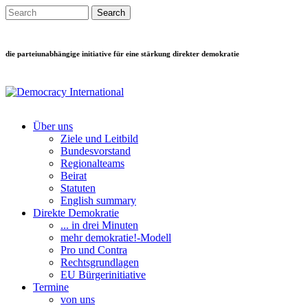
Direkt zum Inhalt
Search this site
Suchformular
die parteiunabhängige initiative für eine stärkung direkter demokratie
Über uns
Ziele und Leitbild
Main menu
Bundesvorstand
Regionalteams
Beirat
Statuten
English summary
Direkte Demokratie
... in drei Minuten
mehr demokratie!-Modell
Pro und Contra
Rechtsgrundlagen
EU Bürgerinitiative
Termine
von uns