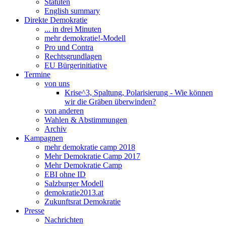
Statuten
English summary
Direkte Demokratie
... in drei Minuten
mehr demokratie!-Modell
Pro und Contra
Rechtsgrundlagen
EU Bürgerinitiative
Termine
von uns
Krise^3, Spaltung, Polarisierung - Wie können
wir die Gräben überwinden?
von anderen
Wahlen & Abstimmungen
Archiv
Kampagnen
mehr demokratie camp 2018
Mehr Demokratie Camp 2017
Mehr Demokratie Camp
EBI ohne ID
Salzburger Modell
demokratie2013.at
Zukunftsrat Demokratie
Presse
Nachrichten