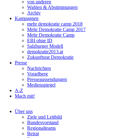
von anderen
Wahlen & Abstimmungen
Archiv
Kampagnen
mehr demokratie camp 2018
Mehr Demokratie Camp 2017
Mehr Demokratie Camp
EBI ohne ID
Salzburger Modell
demokratie2013.at
Zukunftsrat Demokratie
Presse
Nachrichten
Vorarlberg
Presseaussendungen
Medienspiegel
A-Z
Mach mit!
Über uns
Ziele und Leitbild
Bundesvorstand
Regionalteams
Beirat