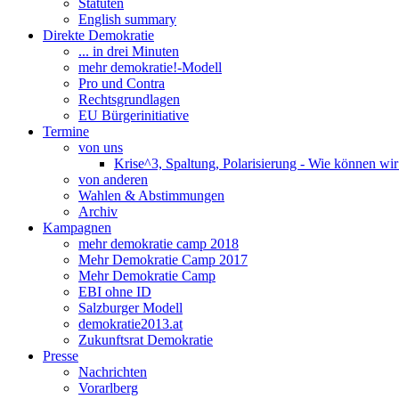
Statuten
English summary
Direkte Demokratie
... in drei Minuten
mehr demokratie!-Modell
Pro und Contra
Rechtsgrundlagen
EU Bürgerinitiative
Termine
von uns
Krise^3, Spaltung, Polarisierung - Wie können wi
von anderen
Wahlen & Abstimmungen
Archiv
Kampagnen
mehr demokratie camp 2018
Mehr Demokratie Camp 2017
Mehr Demokratie Camp
EBI ohne ID
Salzburger Modell
demokratie2013.at
Zukunftsrat Demokratie
Presse
Nachrichten
Vorarlberg