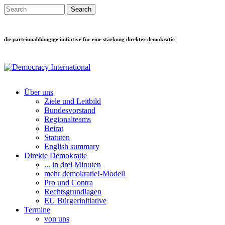
Direkt zum Inhalt
Search this site
Suchformular
die parteiunabhängige initiative für eine stärkung direkter demokratie
Über uns
Ziele und Leitbild
Main menu
Bundesvorstand
Regionalteams
Beirat
Statuten
English summary
Direkte Demokratie
... in drei Minuten
mehr demokratie!-Modell
Pro und Contra
Rechtsgrundlagen
EU Bürgerinitiative
Termine
von uns