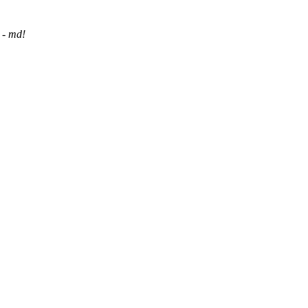
 - md!