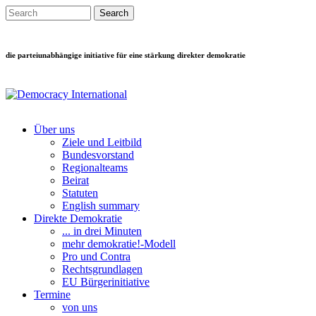
Direkt zum Inhalt
Search this site
Suchformular
die parteiunabhängige initiative für eine stärkung direkter demokratie
Über uns
Ziele und Leitbild
Main menu
Bundesvorstand
Regionalteams
Beirat
Statuten
English summary
Direkte Demokratie
... in drei Minuten
mehr demokratie!-Modell
Pro und Contra
Rechtsgrundlagen
EU Bürgerinitiative
Termine
von uns