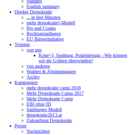
Statuten
English summary
Direkte Demokratie
... in drei Minuten
mehr demokratie!-Modell
Pro und Contra
Rechtsgrundlagen
EU Bürgerinitiative
Termine
von uns
Krise^3, Spaltung, Polarisierung - Wie können
wir die Gräben überwinden?
von anderen
Wahlen & Abstimmungen
Archiv
Kampagnen
mehr demokratie camp 2018
Mehr Demokratie Camp 2017
Mehr Demokratie Camp
EBI ohne ID
Salzburger Modell
demokratie2013.at
Zukunftsrat Demokratie
Presse
Nachrichten